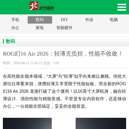
手机
数码
DIY
外设
电脑
幻16 Air 2026：轻薄无负担，性能不收敛！_北方
办公
家电
智能硬件
都市，辽沈家电网，沈阳家电网，辽沈家电家居
数码
平台，辽宁数码产品移动版
ROG幻16 Air 2026：轻薄无负担，性能不收敛！
时间：2026-06-11 21:45:23 点击：119
在高性能全能本领域，“大屏”与“轻薄”似乎向来难以兼顾。传统大
屏往往厚重笨拙，便携轻薄又常受限于性能短板。而全新的ROG
幻16 Air 2026 直接打破了这个僵局！以16英寸大屏机身，融合轻
薄设计、强劲性能与精致质感。不管是专业内容创作，还是移动
办公，一台就能全部搞定，妥妥的全能首选。