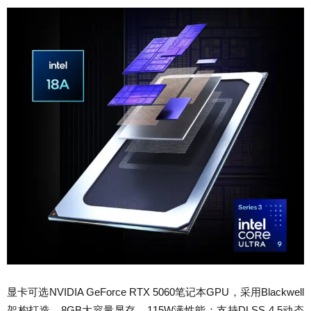
显卡可选NVIDIA GeForce RTX 5060笔记本GPU，采用Blackwell
架构打造，8GB大容量显存，115W满性能；支持DLSS 4.5动态