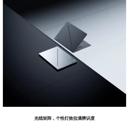
光线矩阵，个性灯效拉满辨识度