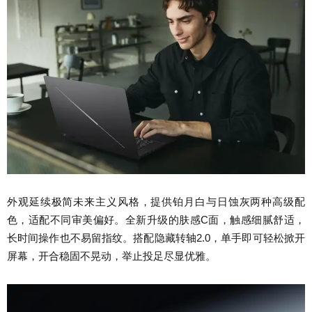
外观延续极简未来主义风格，提供铂月白与日蚀灰两种高级配
色，适配不同审美偏好。全新升级的肤感C面，触感细腻舒适，
长时间操作也不易留指纹。搭配隐藏转轴2.0，单手即可轻松掀开
屏幕，开合稳固不晃动，举止投足尽显优雅。