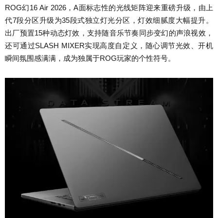
ROG幻16 Air 2026，A面标志性的光线矩阵迎来重磅升级，由上
代7段分区升级为35段式独立灯光分区，灯效细腻度大幅提升。
出厂预置15种动态灯效，支持随音乐节奏同步变幻的声浪视效，
还可通过SLASH MIXER实现高度自定义，随心调节光效、开机
瞬间氛围感满满，成为独属于ROG玩家的个性符号。