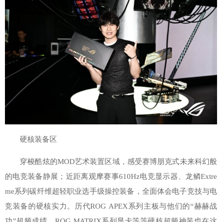
硬核装备区
穿梭酷炫的MOD艺术装置区域，感受赛博朋克式未来科幻般
的电竞装备静展；近距离观摩赛事610Hz电竞显示器、龙鳞Extre
me系列碳纤维超轻职业选手级操控装备，全面体会电子竞技与电
竞装备的硬核实力。历代ROG APEX系列主板与他们的“赫赫战
功”超频成绩、ROG MATRIX系列显卡等等硬核超频神装也在这