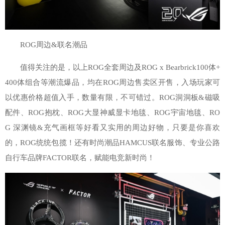
ROG周边&联名潮品
值得关注的是，以上ROG全套周边及ROG x Bearbrick100体+
400体组合等潮流爆品，均在ROG周边售卖区开售，入场玩家可
以优惠价格超值入手，数量有限，不可错过。ROG洞洞板&磁吸
配件、ROG抱枕、ROG大显神威显卡地毯、ROG宇宙地毯、RO
G 深渊镜&充气画框等好看又实用的周边好物，只要是你喜欢
的，ROG统统包揽！还有时尚潮品HAMCUS联名服饰、专业公路
自行车品牌FACTOR联名，赋能电竞新时尚！