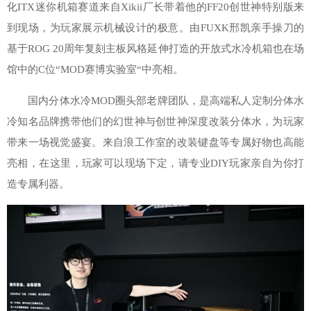
化ITX迷你机箱赛道来自Xikii厂长带着他的FF20创世神特别版来
到现场，为玩家展示机械设计的极意。由FUXK邢凯亲手操刀的
基于ROG 20周年复刻主板风格延伸打造的开放式水冷机箱也在场
馆中的C位“MOD赛博实验室“中亮相。
国内分体水冷MOD圈头部老牌团队，是高端私人定制分体水
冷知名品牌携带他们的幻世神与创世神深度改装分体水，为玩家
带来一场视觉盛宴。来自浪工作室的改装键盘等专属好物也高能
亮相，在这里，玩家可以现场下定，请专业DIY玩家亲自为你打
造专属利器。