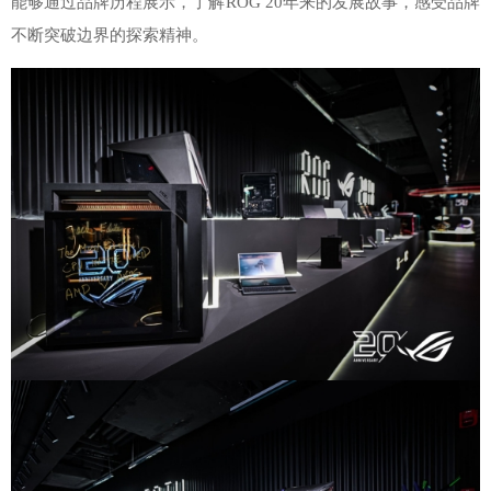
能够通过品牌历程展示，了解ROG 20年来的发展故事，感受品牌
不断突破边界的探索精神。