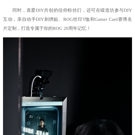
同时，喜爱DIY共创的信仰粉丝们，还可在锻造坊参与DIY
互动，亲自动手DIY刺绣贴、ROG丝印T恤和Gamer Card赛博名
片定制，打造专属于你的ROG 20周年记忆！