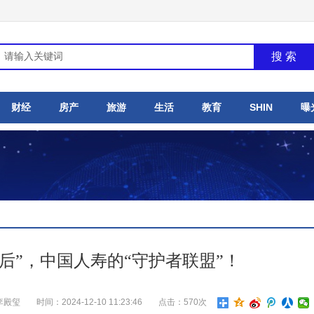
搜 索
财经
房产
旅游
生活
教育
SHIN
曝
60后”，中国人寿的“守护者联盟”！
李殿玺
时间：2024-12-10 11:23:46
点击：570次