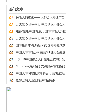
热门文章
保险人的进化—— 大都会人寿辽宁分
公司城市品牌推广计划全面启动
万丈雄心 携手同行 中美联泰大都会人
寿保险有限公司辽宁分公司15周年
服务“健康中国”建设，国寿寿险大力推
广“女性安康”保险
万丈雄心 携手同行 中美联泰大都会人
寿保险有限公司辽宁分公司15周年
国寿星青年·建功新时代 国寿寿险成功
举办第一届“国寿青年论坛”
中国人寿寿险公司荣获“21世纪金融发
展优秀案例（2023年）”两项大奖
《2019中国都会人群健康蓝皮书》发
布 沈阳人期待的健康伙伴
“EduCare海外留学支持服务”护航留学
每一步
中国人寿闪耀投资者舞台，获“最佳活
动”殊荣
走好巴蜀大山里的乡村振兴路