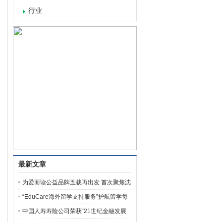
行业
最新文章
为爱而读公益品牌五载再出发 首次聚焦沈
阳地铁外来务工人员 “朗读者+服务”双线
“EduCare海外留学支持服务”护航留学每
赋能 致敬城市建设者
一步
中国人寿寿险公司荣获“21世纪金融发展