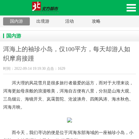
国内游
出境游
活动
攻略
海上的袖珍小岛，仅100平方，每天却游人如织
国内游
摩肩接踵_北方都市，辽沈家电网，沈阳家电
洱海上的袖珍小岛，仅100平方，每天却游人如
网，辽沈家电家居平台，辽宁数码产品移动版
织摩肩接踵
时间：2022-09-14 19:19:30 点击：1629
洱大理的风花雪月是很多旅行者最爱的远方，而对于大理来说，
洱海更如母亲般的浪漫唯美，洱海自古便有八景，分别是山海大观、
三岛烟云、海镜开天、岚霭普陀、沧波濞舟、四阁风涛、海水秋色、
洱海月映。
而今天，我们寻访的便是位于洱海东部海域的一座袖珍小岛，小