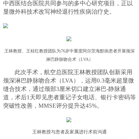
中西医结合医院共同参与的多中心研究项目，正以
显微外科技术改写神经退行性疾病治疗史。
王林教授
、
王桂红教授
团队为
76岁中重度阿尔茨海默病患者
开展
颈深
淋巴静脉吻合术（
LVA）
此次手术
，
航空总医院王林
教授
团队创新采用
颈深淋巴静脉吻合术（
LVA）
，
运用
0.3毫米超显微
缝合技术，通过颈部3厘米切口建立淋巴-静脉通
道，术后
1
天即见患者重记子女电话、银行卡密码等
突破性改善，
MMSE评分提升达45%。
王林教授与患者及家属进行术前沟通