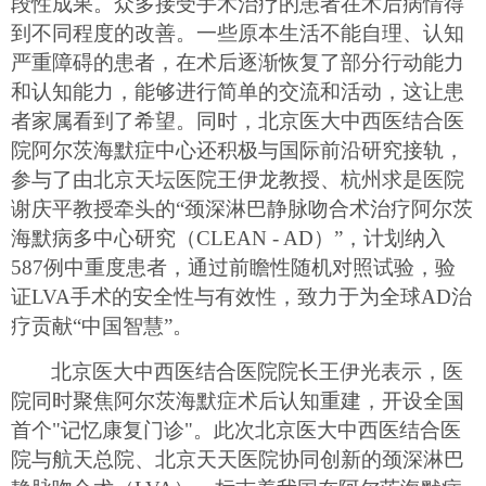
段性成果。众多接受手术治疗的患者在术后病情得
到不同程度的改善。一些原本生活不能自理、认知
严重障碍的患者，在术后逐渐恢复了部分行动能力
和认知能力，能够进行简单的交流和活动，这让患
者家属看到了希望。
同时
，
北京医大中西医结合医
院阿尔茨海默症中心
还积极与国际前沿研究接轨，
参与了由北京天坛医院王伊龙教授、杭州求是医院
谢庆平教授牵头的
“颈深淋巴静脉吻合术治疗阿尔茨
海默病多中心研究（CLEAN - AD）”，计划纳入
587例中重度患者，通过前瞻性随机对照试验，验
证LVA手术的安全性与有效性，致力于为全球AD治
疗贡献“中国智慧”。
北京医大中西医结合医院
院长王伊光表示，医
院同时
聚焦
阿尔茨海默症
术后认知重建，开设全国
首个
"记忆康复门诊"。
此次北京医大中西医结合医
院与航天总院、北京天天医院
协同创新
的
颈深淋巴