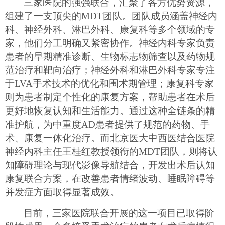
三家医院的强强联合，汇聚了各方优势资源，
组建了一支顶尖的
MDT团队。团队成员涵盖神经内
科、神经外科、淋巴外科、康复科等多个领域的专
家，他们分工明确又紧密协作。神经内科专家负责
患者的早期精准诊断、生物标志物筛查以及药物规
范治疗和靶向治疗；神经外科和淋巴外科专家专注
于LVA手术技术的优化和围术期管理；康复科专家
则为患者制定个性化的康复方案，帮助患者在术后
更好地恢复认知和生活能力。通过这种全链条的精
准护航，为中重度AD患者提供了规范的药物、手
术、康复一体化治疗。
而北京医大中西医结合医院
神经内科主任
王桂红教授领衔的
MDT团队，则将
认
知障碍
理论与现代影像导航结合，开发出术后认知
康复联合方案，在改善患者情绪波动、睡眠障碍等
并发症方面取得显著成效。
目前，三家医院联合开展的这一项目已取得阶