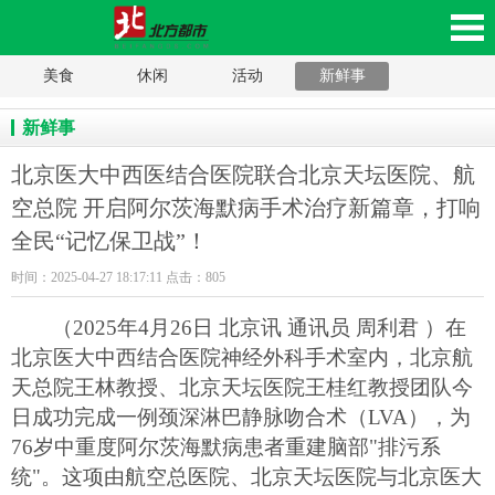
美食
休闲
活动
新鲜事
京医大中西医结合医院联合北京天坛医院、航空
新鲜事
总院 开启阿尔茨海默病手术治疗新篇章，打响全
北京医大中西医结合医院联合北京天坛医院、航
民“记忆保卫战”！_北方都市，辽沈家电网，沈阳
空总院 开启阿尔茨海默病手术治疗新篇章，打响
全民“记忆保卫战”！
家电网，辽沈家电家居平台，辽宁数码产品移动
时间：2025-04-27 18:17:11 点击：805
版
（
2025年4月2
6
日
北京讯
通讯员
周利君
）在
北京医大中西结合
医院神经外科手术室内，
北京航
天总院
王林教授
、北京天坛医院王桂红教授
团队今
日成功完成一例颈深淋巴静脉吻合术（
LVA），为
76岁中重度阿尔茨海默病患者重建脑部"排污系
统"。这项由航空总医院
、
北京天坛医院
与北京医大