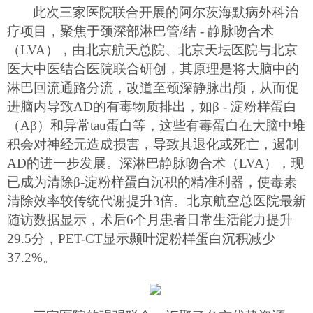
此次三家医院联合开展的阿尔茨海默病外科治
疗项目，聚焦于颈深部淋巴管
/结 - 静脉吻合术
（LVA），
由
北京航天总院、北京天坛医院与北京
医大中医结合医院联合研创
，其原理是将大脑中的
淋巴回流通路分流，改道至颈深静脉出颅，从而促
进脑内导致
AD的有毒物质排出，如β - 淀粉样蛋白
（Aβ）和异常tau蛋白等，这些有毒蛋白在大脑中堆
积会对神经元造成损害，导致其退化或死亡
，遏制
AD的进一步发展。
深淋巴静脉吻合术（
LVA），现
已成为清除β-淀粉样蛋白沉积的精准利器
，
使毒素
清除效率较传统代谢提升
3倍。北京
航空总医院
最新
随访数据显示，术后
6个月患者日常生活能力提升
29.5分，PET-CT显示颞叶淀粉样蛋白沉积减少
37.2%。