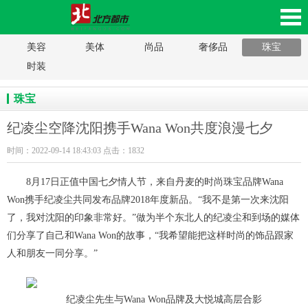
美容
美体
尚品
奢侈品
珠宝
凌尘空降沈阳携手Wana Won共度浪漫七夕_北方
时装
都市，辽沈家电网，沈阳家电网，辽沈家电家居
珠宝
平台，辽宁数码产品移动版
纪凌尘空降沈阳携手Wana Won共度浪漫七夕
时间：2022-09-14 18:43:03 点击：1832
8月17日正值中国七夕情人节，来自丹麦的时尚珠宝品牌Wana
Won携手纪凌尘共同发布品牌2018年度新品。“我不是第一次来沈阳
了，我对沈阳的印象非常好。”做为半个东北人的纪凌尘和到场的媒体
们分享了自己和Wana Won的故事，“我希望能把这样时尚的饰品跟家
人和朋友一同分享。”
纪凌尘先生与Wana Won品牌及大悦城高层合影