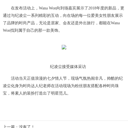
在发布活动上，Wana Won向到场嘉宾展示了2018年度的新品，更
通过与纪凌尘一系列精彩的互动，向在场的每一位爱美女性朋友展示
了品牌的时尚产品，无论是居家、会友还是外出旅行，都能在Wana
Won找到属于自己的那一款美饰。
纪凌尘接受媒体采访
活动当天正值浪漫的七夕情人节，现场气氛热闹非凡，帅酷的纪
凌尘化身为时尚达人纪老师在活动现场为粉丝朋友搭配各种时尚珠
宝，将素人的装扮打造出了明星范儿。
上一篇：没有了！