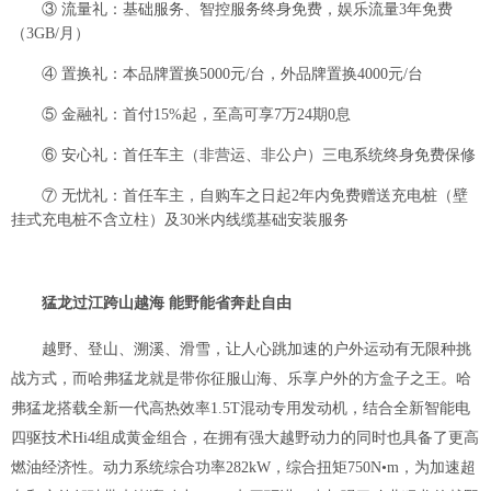
③ 流量礼：基础服务、智控服务终身免费，娱乐流量3年免费
（3GB/月）
④ 置换礼：本品牌置换5000元/台，外品牌置换4000元/台
⑤ 金融礼：首付15%起，至高可享7万24期0息
⑥ 安心礼：首任车主（非营运、非公户）三电系统终身免费保修
⑦ 无忧礼：首任车主，自购车之日起2年内免费赠送充电桩（壁
挂式充电桩不含立柱）及30米内线缆基础安装服务
猛龙过江跨山越海
能野能省奔赴自由
越野、登山、溯溪、滑雪，让人心跳加速的户外运动有无限种挑
战方式，而哈弗猛龙就是带你征服山海、乐享户外的方盒子之王。
哈
弗猛龙搭载全新一代高热效率
1.5T混动专用发动机，结合全新智能电
四驱技术Hi4组成黄金组合，在拥有强大越野动力的同时也具备了更高
燃油经济性。动力系统综合功率282kW，综合扭矩750N•m，为加速超