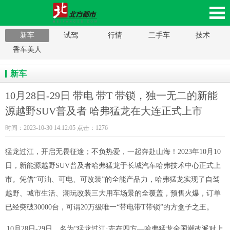
新车
试驾
行情
二手车
技术
月28日-29日 带电 带T 带锁，独一无二的新能源
香车美人
越野SUV普及者 哈弗猛龙在大连正式上市_北方
新车
都市，辽沈家电网，沈阳家电网，辽沈家电家居
10月28日-29日 带电 带T 带锁，独一无二的新能
源越野SUV普及者 哈弗猛龙在大连正式上市
平台，辽宁数码产品移动版
时间：2023-10-30 14:12:05 点击：1276
猛龙过江，开启无畏征途；不负热爱，一起奔赴山海！
2023年10月10
日，新能源越野SUV普及者哈弗猛龙于长城汽车哈弗技术中心正式上
市。凭借“可油、可电、可改装”的全能产品力，哈弗猛龙实现了自驾
越野、城市生活、潮玩改装三大用车场景的全覆盖，预售火爆，订单
已经突破30000台，可谓20万级唯一“带电带T带锁”的方盒子之王。
10月28日-29日，名为“猛龙过江·志在四方—哈弗猛龙全国潮改派对上