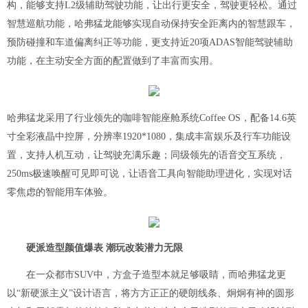
构，能够支持L2级辅助驾驶功能，让出行更安全，驾驶更轻松。通过
智慧巡航功能，哈弗猛龙能够实现自动保持安全距离内的智慧跟车，
预防碰撞和车道偏离纠正等功能，更支持近20项ADAS智能驾驶辅助
功能，在主动安全方面的配置做到了丰富而实用。
哈弗猛龙采用了行业领先的咖啡智能座舱系统
Coffee OS，配备14.6英
寸全彩液晶中控屏，分辨率1920*1080，集成丰富娱乐及行车功能设
置，支持人机互动，让驾驶充满乐趣；同级领先的语音交互系统，
250ms极速唤醒可见即可说，让语音工具向智能助理进化，实现对话
零焦虑的智能用车体验。
硬派造型颜值爆表
潮玩改装潜力无限
在一众都市
SUV中，方盒子造型本就足够吸睛，而哈弗猛龙更
以“新硬派主义”设计语言，将方方正正的硬朗线条、炯炯有神的圆形