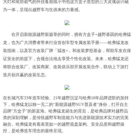
大灯和尾部霸气的外挂备胎或小书包这方盒子造型的三大灵魂设计融
为一体，呈现出越野车与生俱来的力量感。
在开启新能源越野新篇章的同时，拥有
方盒子
+越野基因的哈弗猛
龙，也为广大消费者带来行业首创车型专属
改装手册
——哈弗猛龙改
装指南，以及官方改装厂牌「猛改+」和改装梦想基金，帮助车友在保
证安全的前提下，合规合法地去享受个性化改装。未来，哈弗猛龙还
将联合改装厂、改装商家、改装俱乐部开展改装合作，联动上下游打
造共创共赢的改装生态。
在长城汽车
33年造车经验、21年越野沉淀与哈弗10年品牌进阶的加持
下，哈弗猛龙以独一无二的“新能源越野SUV普及者”身份，打开自主
品牌“方盒子”的新蓝海。哈弗猛龙诞生的背后，是哈弗品牌对越野品
类的深刻理解，是
传统越野车制造能力与先
进新能源技术实力的完美
融合。哈弗猛龙有着表里如一的越野底盘架构、安全品质和越野操
控，是哈弗造车理念的最终呈现。