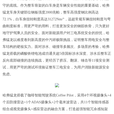
守的底线。作为整车骨架的白车身是车辆安全性能的重要基础，哈弗
猛龙
车身关键部位钢板强度
2000兆帕，整车高强度钢比例
高达
72.1%
，白
车身扭转刚度
高达
31272
Nm/°，
远超常规车辆扭转刚度与弯
曲刚度标准，用更
严苛的用料，打造更加安全的钢筋铁骨，
只为更好
地守护驾乘人员的安全。面对新能源用户对三电系统安全的担忧，哈
弗猛龙以
难度卷到新高度的中汽研极限挑战，证明整车用电安全与整
车结构的硬核实力。面对涉水、碰撞等多频次、多场景的考验，哈弗
猛龙搭载的
磷酸铁锂电池成功通关
超
5倍国标涉水深度、涉水后整车正
反向底部碰撞的连续挑战
，更经历了挤压、翻滚、锤击等
11项安全测
试，用更严苛的测试环境验证整车三电安全，为用户消除新能源安全
焦虑。
哈弗猛龙搭载了咖啡智能驾驶系统
Coffee Pilot，采用4个环视摄像头+4
个后防撞雷达+1个ADAS摄像头+2个毫米波雷达，共11个智能传感器
组合成视觉摄像头+感应雷达的融合方案，打造超强智能冗余感知架