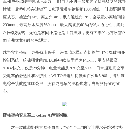
车和户外驾驶带来澎湃动力。Hi4电四驱进一步加强了哈弗猛龙的越野
性能，后桥电控差速锁可以实现后桥车轮扭矩100%输出，让越野脱困
更从容。接近角24°、离去角30°，纵向通过角19°，空载最小离地间隙
200mm，最高涉水深度560mm，最大爬坡度60％的强大通过性，搭配
7种驾驶模式，无论是林间小路还是山谷浅滩
，
更有冬季的北方冰雪路
面哈弗猛龙
都能轻松通过。
越野实力强横，更是省油高手。
凭借
3擎9模动态切换与ITVC智能扭矩
控制系统，哈弗猛龙的NEDC纯电续航里程达145km，更
支持
最高
41Kw快充，仅需28分钟
，
电量就能从
30%充至80%
，
日常通勤完全享
受电车的舒适性和经济性；
WLTC馈电油耗低至百公里5
.98
L，
满油满
电
综合续航超
1000公里，没有纯电车的里程焦虑，自驾旅行省时省
心。
硬核架构安全至上
coffee
AI智能
领航
对一款能越野的方盒子而言，
“安全至上”的设计理念是绝对要坚